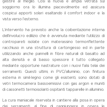
gestire al meglio. Così la nuova e ampia vetrata sul
soggiorno ora lo illumina piacevolmente ed assicura
cospicui apporti solari esaltando il comfort indoor e la
vista verso l'esterno.
L'intervento ha previsto anche la coibentazione interna
dell'involucro edilizio che è avvenuta mediante l'utilizzo di
contropareti isolate con materassino termoriflettente
racchiuso in una struttura di cartongesso ed in parte
utilizzando anche pannelli in fibre naturali di basalto ad
alta densità e di basso spessore il tutto collegato
mediante opportune nastrature con i nuovi falsi telai dei
serramenti. Questi ultimi, in PVC/alluminio, con finitura
esterna in simil-legno come gli esistenti, sono dotati di
vetri termocamera bassoemissivi con gas argon e muniti
di cassonetti termoisolanti ospitanti tapparelle in alluminio.
La cura maniacale riservata in cantiere alla posa in opera
dei serramenti, al fine di raggiungere in opera le